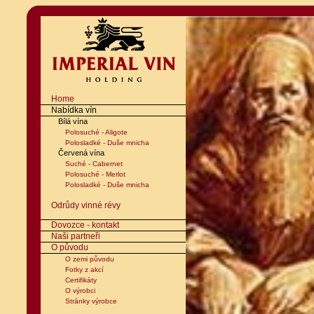
Home
Nabídka vín
Bílá vína
Polosuché - Aligote
Polosladké - Duše mnicha
Červená vína
Suché - Cabernet
Polosuché - Merlot
Polosladké - Duše mnicha
Odrůdy vinné révy
Dovozce - kontakt
Naši partneři
O původu
O zemi původu
Fotky z akcí
Certifikáty
O výrobci
Stránky výrobce